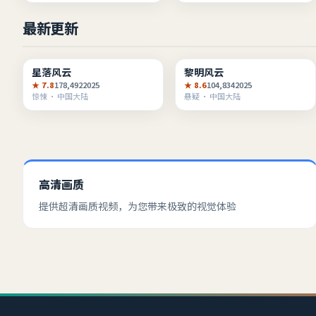
最新更新
71:05
48:48
独播
独播
星落风云
黎明风云
★
7.8
178,492
2025
★
8.6
104,834
2025
惊悚
·
中国大陆
悬疑
·
中国大陆
高清画质
提供超清画质视频，为您带来极致的视觉体验