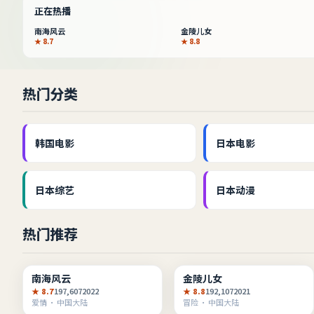
正在热播
南海风云
金陵儿女
★
8.7
★
8.8
热门分类
韩国电影
日本电影
日本综艺
日本动漫
热门推荐
99:24
99:34
4K
院线
南海风云
金陵儿女
★
8.7
197,607
2022
★
8.8
192,107
2021
爱情
·
中国大陆
冒险
·
中国大陆