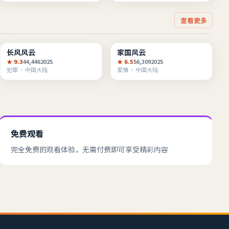
查看更多
42:46
99:14
高分
杜比
长风风云
家国风云
★
9.3
44,446
2025
★
6.5
56,309
2025
犯罪
·
中国大陆
爱情
·
中国大陆
免费观看
完全免费的观看体验，无需付费即可享受精彩内容